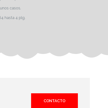
gunos casos.
64 hasta 4 plg.
CONTACTO