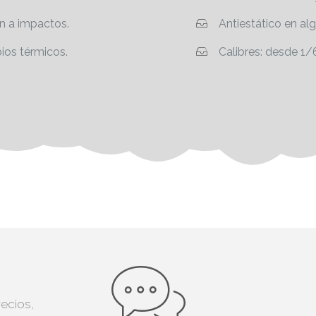
n a impactos.
Antiestático en al
ios térmicos.
Calibres: desde 1/
recios,