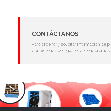
CONTÁCTANOS
Para ordenar y solicitar información de p
contáctenos con gusto lo atenderemos.